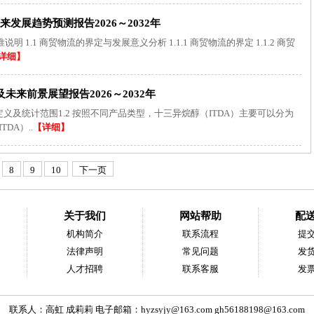
发展趋势预测报告2026～2032年
1.1 商贸物流的界定与发展意义分析 1.1.1 商贸物流的界定 1.1.2 商贸
详细】
未来前景展望报告2026～2032年
产品定义及统计范围1.2 按照不同产品类型，十三异烷醇（ITDA）主要可以分为
DA）..
【详细】
8
9
10
下一页
关于我们
网站帮助
配
机构简介
联系流程
提
法律声明
常见问题
发
人才招聘
联系客服
发
联系人：高虹 成莉莉 电子邮箱：
hyzsyjy@163.com
gh56188198@163.com