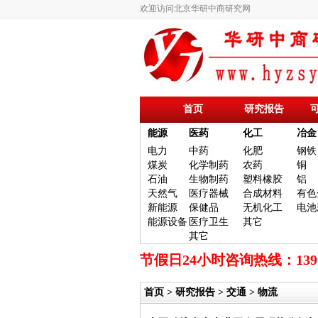
欢迎访问北京华研中商研究网
首页
研究报告
能源
医药
化工
冶金
电力
中药
化肥
钢铁
煤炭
化学制药
农药
铜
石油
生物制药
塑料橡胶
铝
天然气
医疗器械
合成材料
有色
新能源
保健品
无机化工
电池
能源设备
医疗卫生
其它
其它
节假日24小时咨询热线：13
首页
>
研究报告
>
交通
> 物流