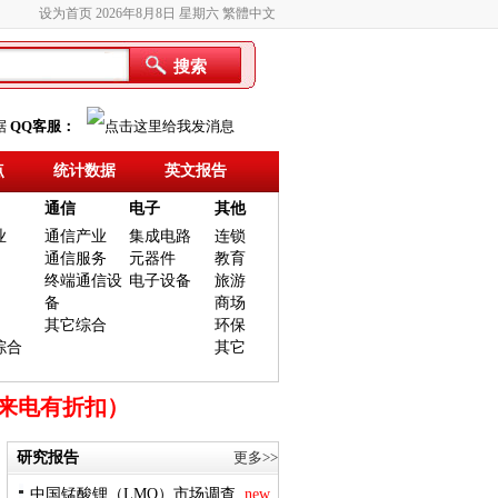
设为首页
2026年8月8日 星期六
繁體中文
搜索
据
QQ客服：
点
统计数据
英文报告
通信
电子
其他
业
通信产业
集成电路
连锁
通信服务
元器件
教育
终端通信设
电子设备
旅游
备
商场
其它综合
环保
综合
其它
时来电有折扣）
研究报告
更多>>
中国锰酸锂（LMO）市场调查..
new