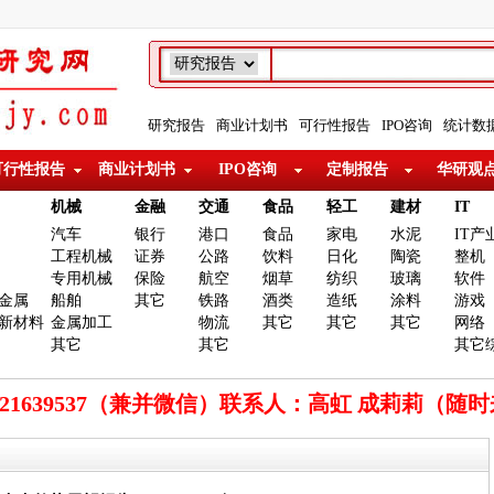
研究报告
商业计划书
可行性报告
IPO咨询
统计数
可行性报告
商业计划书
IPO咨询
定制报告
华研观
机械
金融
交通
食品
轻工
建材
IT
汽车
银行
港口
食品
家电
水泥
IT产
工程机械
证券
公路
饮料
日化
陶瓷
整机
专用机械
保险
航空
烟草
纺织
玻璃
软件
金属
船舶
其它
铁路
酒类
造纸
涂料
游戏
新材料
金属加工
物流
其它
其它
其它
网络
其它
其它
其它
921639537（兼并微信）联系人：高虹 成莉莉（随