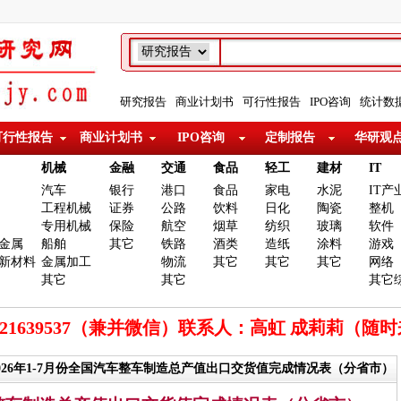
研究报告
商业计划书
可行性报告
IPO咨询
统计数
可行性报告
商业计划书
IPO咨询
定制报告
华研观
机械
金融
交通
食品
轻工
建材
IT
汽车
银行
港口
食品
家电
水泥
IT产
工程机械
证券
公路
饮料
日化
陶瓷
整机
专用机械
保险
航空
烟草
纺织
玻璃
软件
金属
船舶
其它
铁路
酒类
造纸
涂料
游戏
新材料
金属加工
物流
其它
其它
其它
网络
其它
其它
其它
921639537（兼并微信）联系人：高虹 成莉莉（随
2026年1-7月份全国汽车整车制造总产值出口交货值完成情况表（分省市）