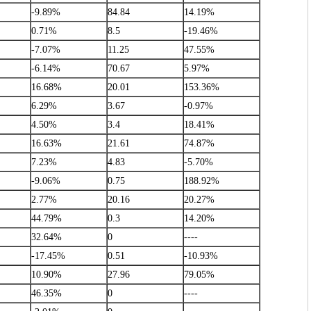
-9.89%
84.84
14.19%
0.71%
8.5
-19.46%
-7.07%
11.25
47.55%
-6.14%
70.67
5.97%
16.68%
20.01
153.36%
6.29%
3.67
-0.97%
4.50%
3.4
18.41%
16.63%
21.61
74.87%
7.23%
4.83
-5.70%
-9.06%
0.75
188.92%
2.77%
20.16
20.27%
44.79%
0.3
14.20%
32.64%
0
----
-17.45%
0.51
-10.93%
10.90%
27.96
79.05%
46.35%
0
----