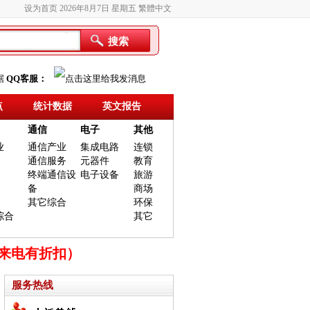
设为首页
2026年8月7日 星期五
繁體中文
搜索
据
QQ客服：
点
统计数据
英文报告
通信
电子
其他
业
通信产业
集成电路
连锁
通信服务
元器件
教育
终端通信设
电子设备
旅游
备
商场
其它综合
环保
综合
其它
时来电有折扣）
服务热线