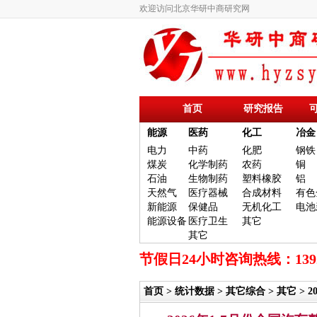
欢迎访问北京华研中商研究网
首页
研究报告
能源
医药
化工
冶金
电力
中药
化肥
钢铁
煤炭
化学制药
农药
铜
石油
生物制药
塑料橡胶
铝
天然气
医疗器械
合成材料
有色
新能源
保健品
无机化工
电池
能源设备
医疗卫生
其它
其它
节假日24小时咨询热线：13
首页
>
统计数据
>
其它综合
>
其它
> 