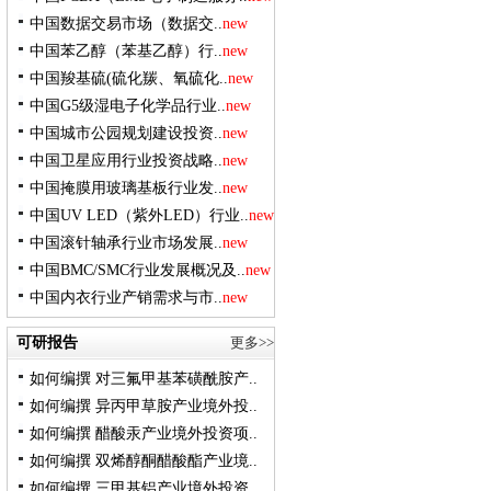
中国数据交易市场（数据交..
new
中国苯乙醇（苯基乙醇）行..
new
中国羧基硫(硫化羰、氧硫化..
new
中国G5级湿电子化学品行业..
new
中国城市公园规划建设投资..
new
中国卫星应用行业投资战略..
new
中国掩膜用玻璃基板行业发..
new
中国UV LED（紫外LED）行业..
new
中国滚针轴承行业市场发展..
new
中国BMC/SMC行业发展概况及..
new
中国内衣行业产销需求与市..
new
可研报告
更多>>
如何编撰 对三氟甲基苯磺酰胺产..
如何编撰 异丙甲草胺产业境外投..
如何编撰 醋酸汞产业境外投资项..
如何编撰 双烯醇酮醋酸酯产业境..
如何编撰 三甲基铝产业境外投资..