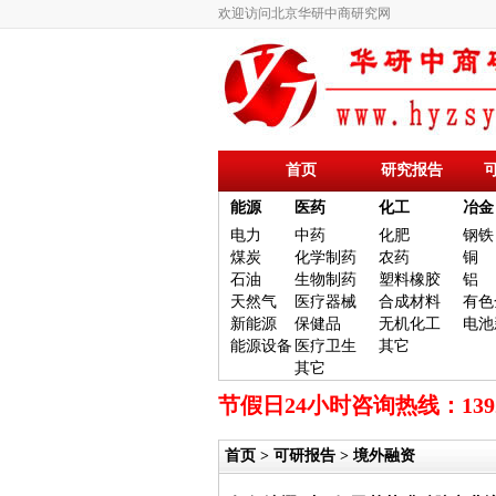
欢迎访问北京华研中商研究网
首页
研究报告
能源
医药
化工
冶金
电力
中药
化肥
钢铁
煤炭
化学制药
农药
铜
石油
生物制药
塑料橡胶
铝
天然气
医疗器械
合成材料
有色
新能源
保健品
无机化工
电池
能源设备
医疗卫生
其它
其它
节假日24小时咨询热线：13
首页
>
可研报告
> 境外融资