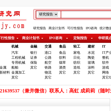
研究报告
商业计划书
可行性报告
IPO咨询
统计数
可行性报告
商业计划书
IPO咨询
定制报告
华研观
机械
金融
交通
食品
轻工
建材
IT
汽车
银行
港口
食品
家电
水泥
IT产
工程机械
证券
公路
饮料
日化
陶瓷
整机
专用机械
保险
航空
烟草
纺织
玻璃
软件
金属
船舶
其它
铁路
酒类
造纸
涂料
游戏
新材料
金属加工
物流
其它
其它
其它
网络
其它
其它
其它
921639537（兼并微信）联系人：高虹 成莉莉（随