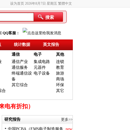
设为首页
2026年8月7日 星期五
繁體中文
搜索
据
QQ客服：
点
统计数据
英文报告
通信
电子
其他
业
通信产业
集成电路
连锁
通信服务
元器件
教育
终端通信设
电子设备
旅游
备
商场
其它综合
环保
综合
其它
时来电有折扣）
研究报告
更多>>
中国PCBA（EMS电子制造服务..
new