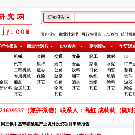
研究报告
商业计划书
可行性报告
IPO咨询
统计数
可行性报告
商业计划书
IPO咨询
定制报告
华研观
机械
金融
交通
食品
轻工
建材
IT
汽车
银行
港口
食品
家电
水泥
IT产
工程机械
证券
公路
饮料
日化
陶瓷
整机
专用机械
保险
航空
烟草
纺织
玻璃
软件
金属
船舶
其它
铁路
酒类
造纸
涂料
游戏
新材料
金属加工
物流
其它
其它
其它
网络
其它
其它
其它
921639537（兼并微信）联系人：高虹 成莉莉（随
撰 间三氟甲基苯磺酰氯产业境外投资项目申请报告