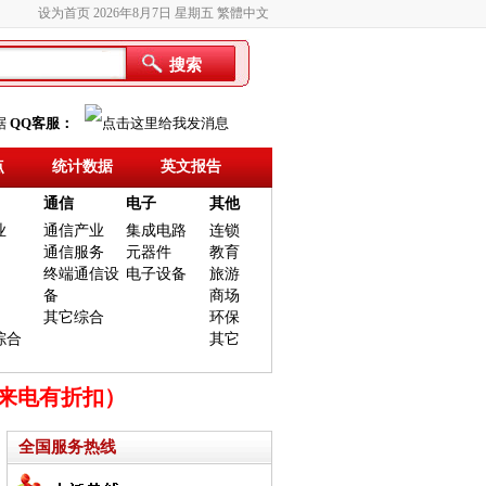
设为首页
2026年8月7日 星期五
繁體中文
搜索
据
QQ客服：
点
统计数据
英文报告
通信
电子
其他
业
通信产业
集成电路
连锁
通信服务
元器件
教育
终端通信设
电子设备
旅游
备
商场
其它综合
环保
综合
其它
时来电有折扣）
全国服务热线