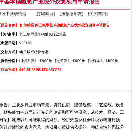
氟甲基苯磺酰氯产业境外投资项目申请报告
华研中商研究网
[打印本页]
[推荐给朋友]
[关闭窗口]
【报告名称】:
如何编撰 间三氟甲基苯磺酰氯产业境外投资项目申请报告
【关 键 字】:
间三氟甲基苯磺酰氯行业报告
【出版日期】:
2023.06
【交付方式】:
电子版或特快专递
【报告价格】:
【纸质版】: 12000元 【电子版】: 13000元 【合订本】: 14000元
【联系方式】:
010-56188198 15313583580
报告》主要从行业市场背景、资源供应、建设规模、工艺路线、设备
、财务能力等方面进行充分的论证和可行性研究，从技术、经济、工
对项目建成以后可能取得的财务、经济效益及社会环境影响进行预
何进行建设的咨询意见，为项目决策提供依据的一种综合性的系统分