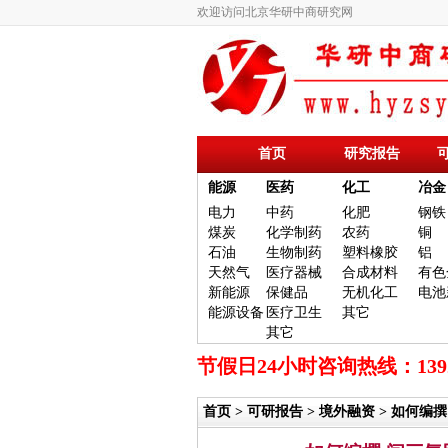
欢迎访问北京华研中商研究网
首页
研究报告
能源
医药
化工
冶金
电力
中药
化肥
钢铁
煤炭
化学制药
农药
铜
石油
生物制药
塑料橡胶
铝
天然气
医疗器械
合成材料
有色
新能源
保健品
无机化工
电池
能源设备
医疗卫生
其它
其它
节假日24小时咨询热线：13
首页
>
可研报告
>
境外融资
> 如何编