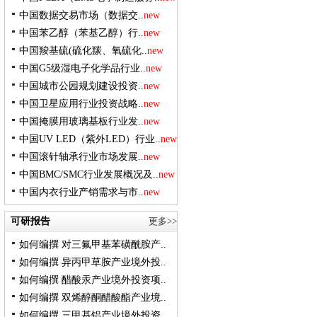
中国数据交易市场（数据交..
new
中国苯乙醇（苯基乙醇）行..
new
中国羧基硫(硫化羰、氧硫化..
new
中国G5级湿电子化学品行业..
new
中国城市公园规划建设投资..
new
中国卫星应用行业投资战略..
new
中国掩膜用玻璃基板行业发..
new
中国UV LED（紫外LED）行业..
new
中国滚针轴承行业市场发展..
new
中国BMC/SMC行业发展概况及..
new
中国内衣行业产销需求与市..
new
可研报告
更多>>
如何编撰 对三氟甲基苯磺酰胺产..
如何编撰 异丙甲草胺产业境外投..
如何编撰 醋酸汞产业境外投资项..
如何编撰 双烯醇酮醋酸酯产业境..
如何编撰 三甲基铝产业境外投资..