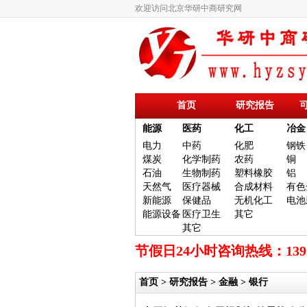
欢迎访问北京华研中商研究网
首页
研究报告
能源
医药
化工
冶金
电力
中药
化肥
钢铁
煤炭
化学制药
农药
铜
石油
生物制药
塑料橡胶
铝
天然气
医疗器械
合成材料
有色
新能源
保健品
无机化工
电池
能源设备
医疗卫生
其它
其它
节假日24小时咨询热线：13
首页
>
研究报告
>
金融
> 银行