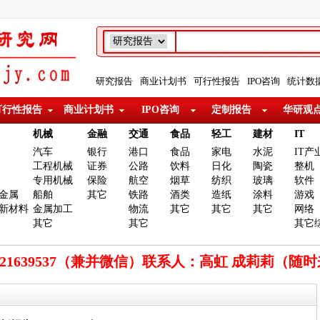
研究报告
商业计划书
可行性报告
IPO咨询
统计数
可行性报告
商业计划书
IPO咨询
定制报告
华研观
机械
金融
交通
食品
轻工
建材
IT
汽车
银行
港口
食品
家电
水泥
IT产
工程机械
证券
公路
饮料
日化
陶瓷
整机
专用机械
保险
航空
烟草
纺织
玻璃
软件
金属
船舶
其它
铁路
酒类
造纸
涂料
游戏
新材料
金属加工
物流
其它
其它
其它
网络
其它
其它
其它
921639537（兼并微信）联系人：高虹 成莉莉（随