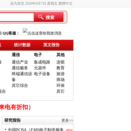
设为首页
2026年8月7日 星期五
繁體中文
搜索
据
QQ客服：
点
统计数据
英文报告
通信
电子
其他
业
通信产业
集成电路
连锁
通信服务
元器件
教育
终端通信设
电子设备
旅游
备
商场
其它综合
环保
综合
其它
时来电有折扣）
研究报告
更多>>
中国PCBA（EMS电子制造服务..
new