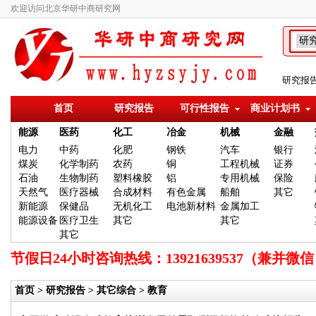
欢迎访问北京华研中商研究网
研究报
首页
研究报告
可行性报告
商业计划书
能源
医药
化工
冶金
机械
金融
电力
中药
化肥
钢铁
汽车
银行
煤炭
化学制药
农药
铜
工程机械
证券
石油
生物制药
塑料橡胶
铝
专用机械
保险
天然气
医疗器械
合成材料
有色金属
船舶
其它
新能源
保健品
无机化工
电池新材料
金属加工
能源设备
医疗卫生
其它
其它
其它
节假日24小时咨询热线：13921639537（兼
首页
>
研究报告
>
其它综合
> 教育