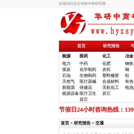
欢迎访问北京华研中商研究网
首页
研究报告
能源
医药
化工
冶金
电力
中药
化肥
钢铁
煤炭
化学制药
农药
铜
石油
生物制药
塑料橡胶
铝
天然气
医疗器械
合成材料
有色
新能源
保健品
无机化工
电池
能源设备
医疗卫生
其它
其它
节假日24小时咨询热线：13
首页
>
研究报告
> 交通