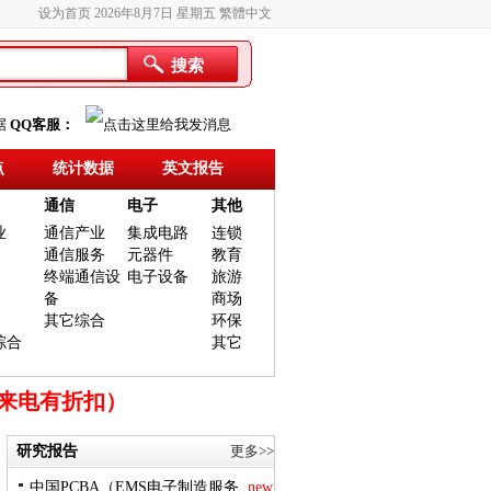
设为首页
2026年8月7日 星期五
繁體中文
搜索
据
QQ客服：
点
统计数据
英文报告
通信
电子
其他
业
通信产业
集成电路
连锁
通信服务
元器件
教育
终端通信设
电子设备
旅游
备
商场
其它综合
环保
综合
其它
时来电有折扣）
研究报告
更多>>
中国PCBA（EMS电子制造服务..
new