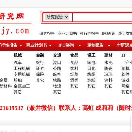
研究报告
商业计划书
可行性报告
IPO咨询
统计数
可行性报告
商业计划书
IPO咨询
定制报告
华研观
机械
金融
交通
食品
轻工
建材
IT
汽车
银行
港口
食品
家电
水泥
IT产
工程机械
证券
公路
饮料
日化
陶瓷
整机
专用机械
保险
航空
烟草
纺织
玻璃
软件
金属
船舶
其它
铁路
酒类
造纸
涂料
游戏
新材料
金属加工
物流
其它
其它
其它
网络
其它
其它
其它
921639537（兼并微信）联系人：高虹 成莉莉（随