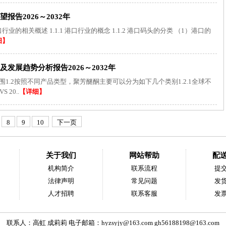
告2026～2032年
业的相关概述 1.1.1 港口行业的概念 1.1.2 港口码头的分类 （1）港口的
细】
发展趋势分析报告2026～2032年
围1.2按照不同产品类型，聚芳醚酮主要可以分为如下几个类别1.2.1全球不
20..
【详细】
8
9
10
下一页
关于我们
网站帮助
配
机构简介
联系流程
提
法律声明
常见问题
发
人才招聘
联系客服
发
联系人：高虹 成莉莉 电子邮箱：
hyzsyjy@163.com
gh56188198@163.com