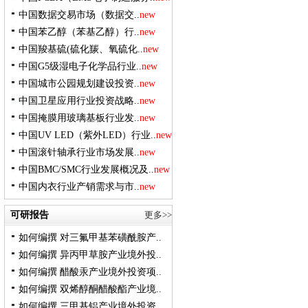
中国数据交易市场（数据交..
new
中国苯乙醇（苯基乙醇）行..
new
中国羧基硫(硫化羰、氧硫化..
new
中国G5级湿电子化学品行业..
new
中国城市公园规划建设投资..
new
中国卫星应用行业投资战略..
new
中国掩膜用玻璃基板行业发..
new
中国UV LED（紫外LED）行业..
new
中国滚针轴承行业市场发展..
new
中国BMC/SMC行业发展概况及..
new
中国内衣行业产销需求与市..
new
可研报告
更多>>
如何编撰 对三氟甲基苯磺酰胺产..
如何编撰 异丙甲草胺产业境外投..
如何编撰 醋酸汞产业境外投资项..
如何编撰 双烯醇酮醋酸酯产业境..
如何编撰 三甲基铝产业境外投资..