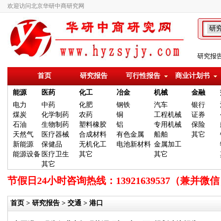
欢迎访问北京华研中商研究网
研究报
首页
研究报告
可行性报告
商业计划书
能源
医药
化工
冶金
机械
金融
电力
中药
化肥
钢铁
汽车
银行
煤炭
化学制药
农药
铜
工程机械
证券
石油
生物制药
塑料橡胶
铝
专用机械
保险
天然气
医疗器械
合成材料
有色金属
船舶
其它
新能源
保健品
无机化工
电池新材料
金属加工
能源设备
医疗卫生
其它
其它
其它
节假日24小时咨询热线：13921639537（兼
首页
>
研究报告
>
交通
> 港口